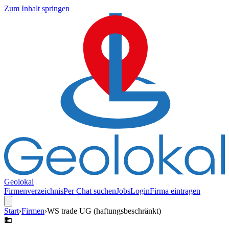
Zum Inhalt springen
Geolokal
Firmenverzeichnis
Per Chat suchen
Jobs
Login
Firma eintragen
Start
›
Firmen
›
WS trade UG (haftungsbeschränkt)