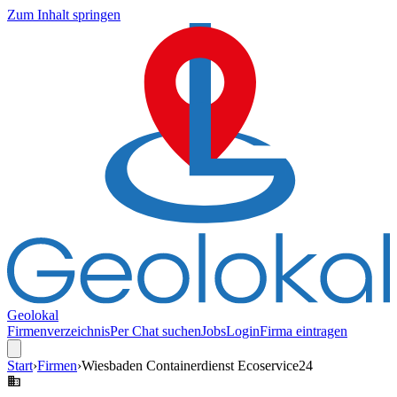
Zum Inhalt springen
Geolokal
Firmenverzeichnis
Per Chat suchen
Jobs
Login
Firma eintragen
Start
›
Firmen
›
Wiesbaden Containerdienst Ecoservice24