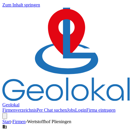
Zum Inhalt springen
Geolokal
Firmenverzeichnis
Per Chat suchen
Jobs
Login
Firma eintragen
Start
›
Firmen
›
Wertstoffhof Plieningen