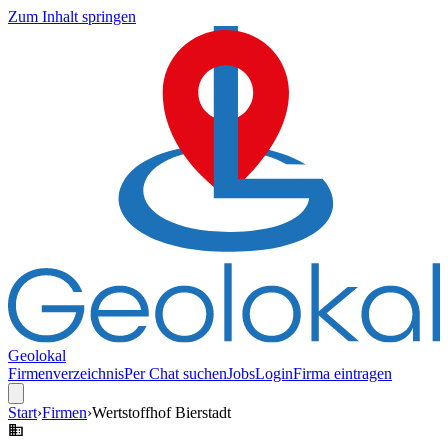
Zum Inhalt springen
Geolokal
Firmenverzeichnis
Per Chat suchen
Jobs
Login
Firma eintragen
Start
›
Firmen
›
Wertstoffhof Bierstadt