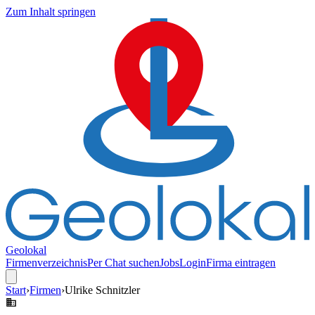
Zum Inhalt springen
Geolokal
Firmenverzeichnis
Per Chat suchen
Jobs
Login
Firma eintragen
Start
›
Firmen
›
Ulrike Schnitzler