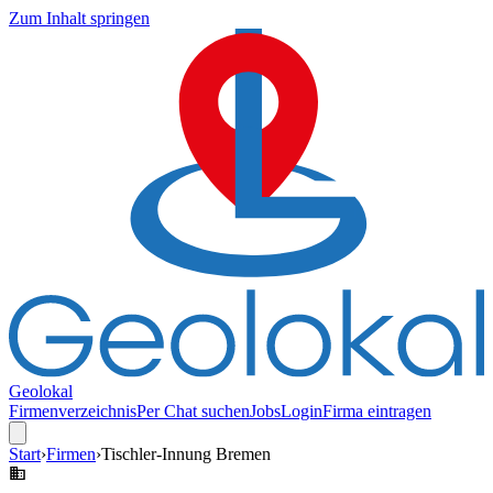
Zum Inhalt springen
Geolokal
Firmenverzeichnis
Per Chat suchen
Jobs
Login
Firma eintragen
Start
›
Firmen
›
Tischler-Innung Bremen