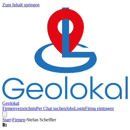
Zum Inhalt springen
Geolokal
Firmenverzeichnis
Per Chat suchen
Jobs
Login
Firma eintragen
Start
›
Firmen
›
Stefan Scheffler