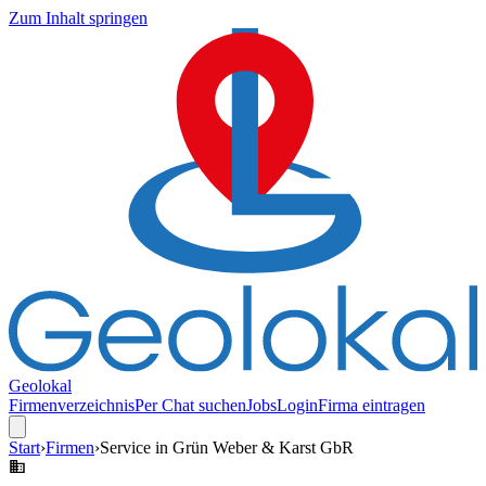
Zum Inhalt springen
Geolokal
Firmenverzeichnis
Per Chat suchen
Jobs
Login
Firma eintragen
Start
›
Firmen
›
Service in Grün Weber & Karst GbR