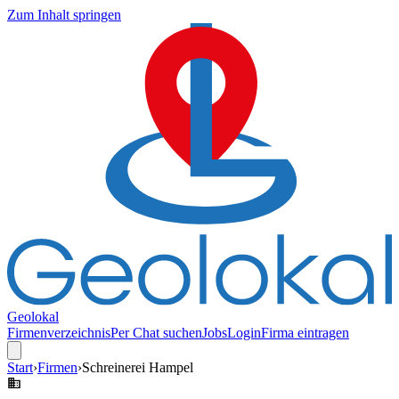
Zum Inhalt springen
Geolokal
Firmenverzeichnis
Per Chat suchen
Jobs
Login
Firma eintragen
Start
›
Firmen
›
Schreinerei Hampel