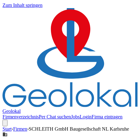
Zum Inhalt springen
Geolokal
Firmenverzeichnis
Per Chat suchen
Jobs
Login
Firma eintragen
Start
›
Firmen
›
SCHLEITH GmbH Baugesellschaft NL Karlsruhe