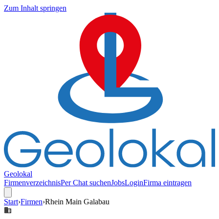
Zum Inhalt springen
Geolokal
Firmenverzeichnis
Per Chat suchen
Jobs
Login
Firma eintragen
Start
›
Firmen
›
Rhein Main Galabau