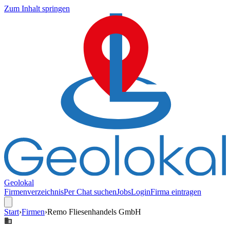
Zum Inhalt springen
Geolokal
Firmenverzeichnis
Per Chat suchen
Jobs
Login
Firma eintragen
Start
›
Firmen
›
Remo Fliesenhandels GmbH