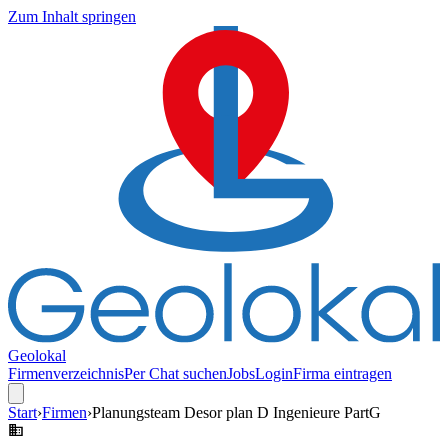
Zum Inhalt springen
Geolokal
Firmenverzeichnis
Per Chat suchen
Jobs
Login
Firma eintragen
Start
›
Firmen
›
Planungsteam Desor plan D Ingenieure PartG