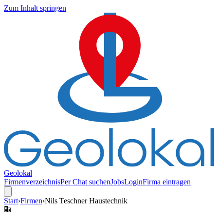
Zum Inhalt springen
Geolokal
Firmenverzeichnis
Per Chat suchen
Jobs
Login
Firma eintragen
Start
›
Firmen
›
Nils Teschner Haustechnik