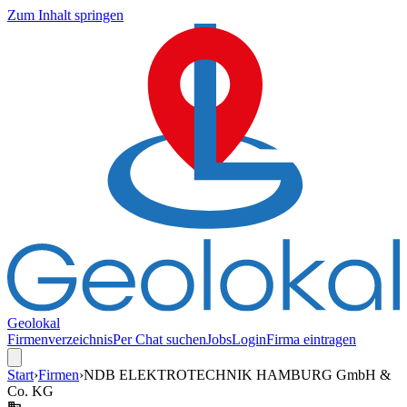
Zum Inhalt springen
Geolokal
Firmenverzeichnis
Per Chat suchen
Jobs
Login
Firma eintragen
Start
›
Firmen
›
NDB ELEKTROTECHNIK HAMBURG GmbH &
Co. KG