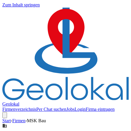
Zum Inhalt springen
Geolokal
Firmenverzeichnis
Per Chat suchen
Jobs
Login
Firma eintragen
Start
›
Firmen
›
MSK Bau