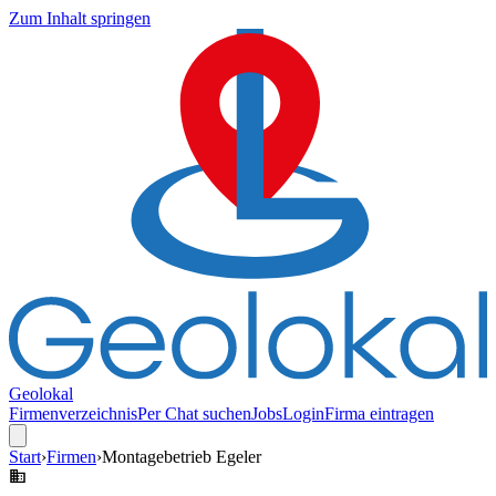
Zum Inhalt springen
Geolokal
Firmenverzeichnis
Per Chat suchen
Jobs
Login
Firma eintragen
Start
›
Firmen
›
Montagebetrieb Egeler