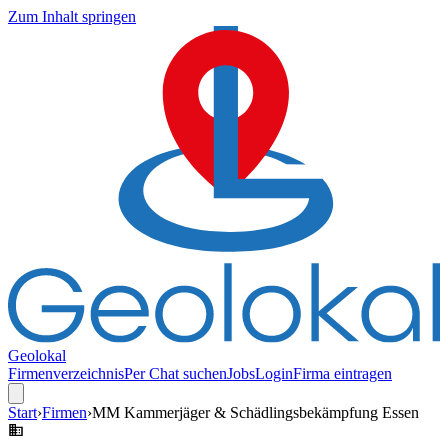
Zum Inhalt springen
Geolokal
Firmenverzeichnis
Per Chat suchen
Jobs
Login
Firma eintragen
Start
›
Firmen
›
MM Kammerjäger & Schädlingsbekämpfung Essen