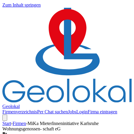
Zum Inhalt springen
Geolokal
Firmenverzeichnis
Per Chat suchen
Jobs
Login
Firma eintragen
Start
›
Firmen
›
MiKa MieterInneninitiative Karlsruhe
Wohnungsgenossen- schaft eG