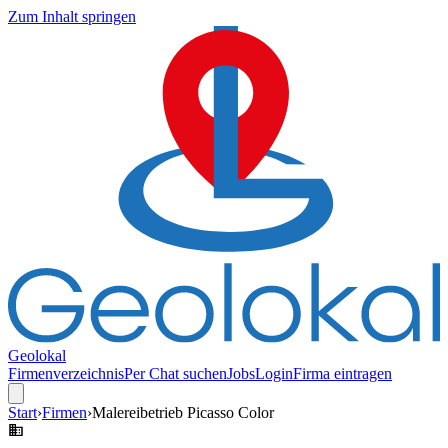
Zum Inhalt springen
Geolokal
Firmenverzeichnis
Per Chat suchen
Jobs
Login
Firma eintragen
Start
›
Firmen
›
Malereibetrieb Picasso Color