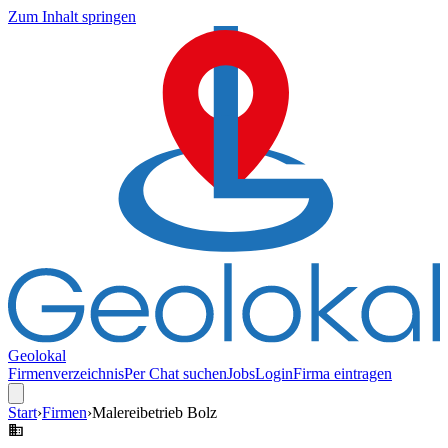
Zum Inhalt springen
Geolokal
Firmenverzeichnis
Per Chat suchen
Jobs
Login
Firma eintragen
Start
›
Firmen
›
Malereibetrieb Bolz