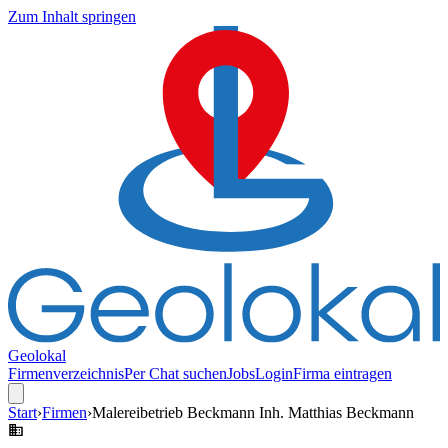
Zum Inhalt springen
Geolokal
Firmenverzeichnis
Per Chat suchen
Jobs
Login
Firma eintragen
Start
›
Firmen
›
Malereibetrieb Beckmann Inh. Matthias Beckmann