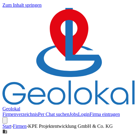
Zum Inhalt springen
Geolokal
Firmenverzeichnis
Per Chat suchen
Jobs
Login
Firma eintragen
Start
›
Firmen
›
KPE Projektentwicklung GmbH & Co. KG