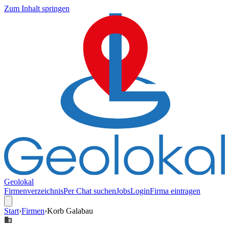
Zum Inhalt springen
Geolokal
Firmenverzeichnis
Per Chat suchen
Jobs
Login
Firma eintragen
Start
›
Firmen
›
Korb Galabau