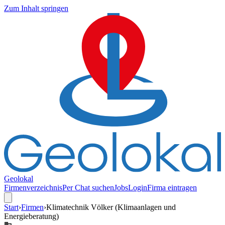
Zum Inhalt springen
Geolokal
Firmenverzeichnis
Per Chat suchen
Jobs
Login
Firma eintragen
Start
›
Firmen
›
Klimatechnik Völker (Klimaanlagen und
Energieberatung)