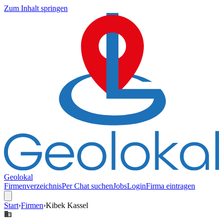
Zum Inhalt springen
Geolokal
Firmenverzeichnis
Per Chat suchen
Jobs
Login
Firma eintragen
Start
›
Firmen
›
Kibek Kassel