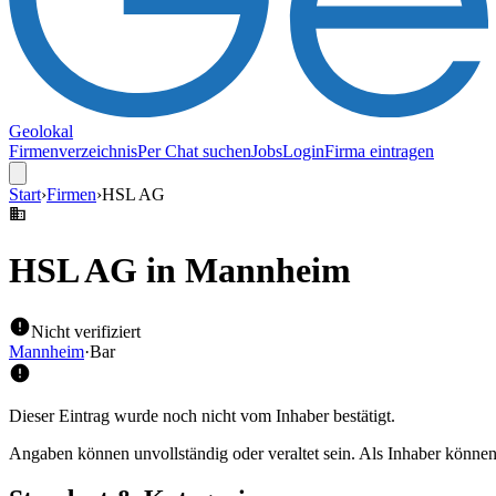
Geolokal
Firmenverzeichnis
Per Chat suchen
Jobs
Login
Firma eintragen
Start
›
Firmen
›
HSL AG
HSL AG
in Mannheim
Nicht verifiziert
Mannheim
·
Bar
Dieser Eintrag wurde noch nicht vom Inhaber bestätigt.
Angaben können unvollständig oder veraltet sein. Als Inhaber können