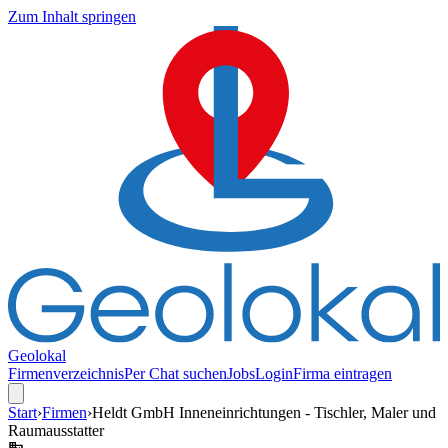
Zum Inhalt springen
Geolokal
Firmenverzeichnis
Per Chat suchen
Jobs
Login
Firma eintragen
Start
›
Firmen
›
Heldt GmbH Inneneinrichtungen - Tischler, Maler und
Raumausstatter