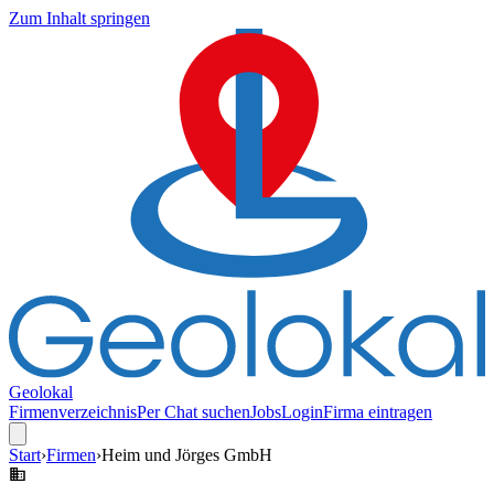
Zum Inhalt springen
Geolokal
Firmenverzeichnis
Per Chat suchen
Jobs
Login
Firma eintragen
Start
›
Firmen
›
Heim und Jörges GmbH