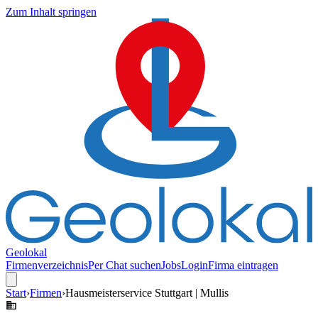
Zum Inhalt springen
Geolokal
Firmenverzeichnis
Per Chat suchen
Jobs
Login
Firma eintragen
Start
›
Firmen
›
Hausmeisterservice Stuttgart | Mullis