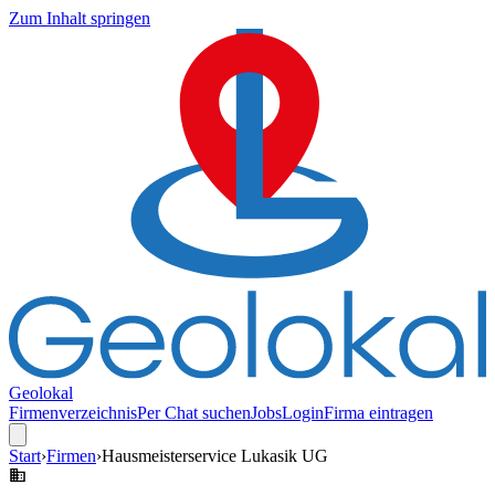
Zum Inhalt springen
Geolokal
Firmenverzeichnis
Per Chat suchen
Jobs
Login
Firma eintragen
Start
›
Firmen
›
Hausmeisterservice Lukasik UG