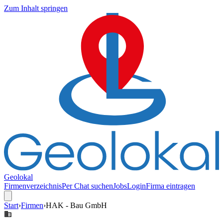
Zum Inhalt springen
Geolokal
Firmenverzeichnis
Per Chat suchen
Jobs
Login
Firma eintragen
Start
›
Firmen
›
HAK - Bau GmbH