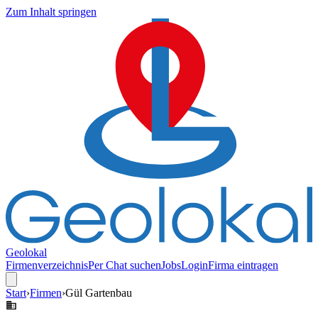
Zum Inhalt springen
Geolokal
Firmenverzeichnis
Per Chat suchen
Jobs
Login
Firma eintragen
Start
›
Firmen
›
Gül Gartenbau