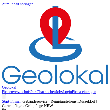
Zum Inhalt springen
Geolokal
Firmenverzeichnis
Per Chat suchen
Jobs
Login
Firma eintragen
Start
›
Firmen
›
Gebäudeservice - Reinigungsdienst Düsseldorf |
Gartenpflege - Grünpflege NRW