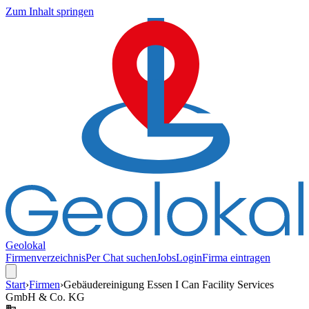
Zum Inhalt springen
Geolokal
Firmenverzeichnis
Per Chat suchen
Jobs
Login
Firma eintragen
Start
›
Firmen
›
Gebäudereinigung Essen I Can Facility Services
GmbH & Co. KG