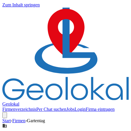
Zum Inhalt springen
Geolokal
Firmenverzeichnis
Per Chat suchen
Jobs
Login
Firma eintragen
Start
›
Firmen
›
Gartentag