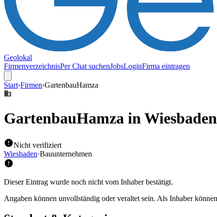
Geolokal
Firmenverzeichnis
Per Chat suchen
Jobs
Login
Firma eintragen
Start
›
Firmen
›
GartenbauHamza
GartenbauHamza
in Wiesbaden
Nicht verifiziert
Wiesbaden
·
Bauunternehmen
Dieser Eintrag wurde noch nicht vom Inhaber bestätigt.
Angaben können unvollständig oder veraltet sein. Als Inhaber können