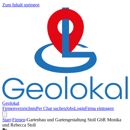
Zum Inhalt springen
Geolokal
Firmenverzeichnis
Per Chat suchen
Jobs
Login
Firma eintragen
Start
›
Firmen
›
Gartenbau und Gartengestaltung Stoll GbR Monika
und Rebecca Stoll