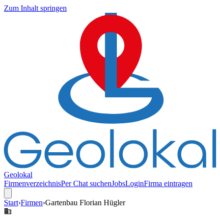
Zum Inhalt springen
Geolokal
Firmenverzeichnis
Per Chat suchen
Jobs
Login
Firma eintragen
Start
›
Firmen
›
Gartenbau Florian Hügler