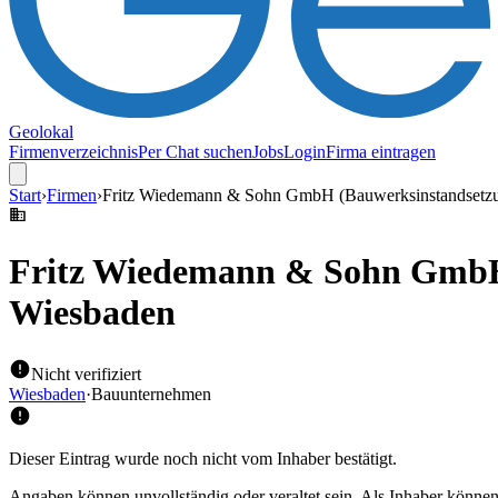
Geolokal
Firmenverzeichnis
Per Chat suchen
Jobs
Login
Firma eintragen
Start
›
Firmen
›
Fritz Wiedemann & Sohn GmbH (Bauwerksinstandsetzu
Fritz Wiedemann & Sohn GmbH 
Wiesbaden
Nicht verifiziert
Wiesbaden
·
Bauunternehmen
Dieser Eintrag wurde noch nicht vom Inhaber bestätigt.
Angaben können unvollständig oder veraltet sein. Als Inhaber können