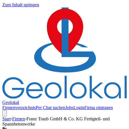
Zum Inhalt springen
Geolokal
Firmenverzeichnis
Per Chat suchen
Jobs
Login
Firma eintragen
Start
›
Firmen
›
Franz Traub GmbH & Co. KG Fertigteil- und
Spannbetonwerke