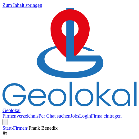
Zum Inhalt springen
Geolokal
Firmenverzeichnis
Per Chat suchen
Jobs
Login
Firma eintragen
Start
›
Firmen
›
Frank Benedix