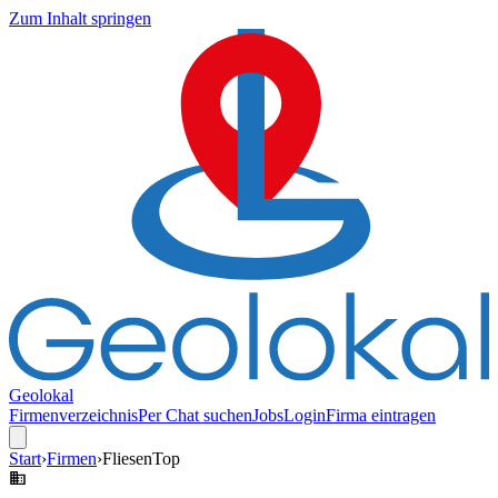
Zum Inhalt springen
Geolokal
Firmenverzeichnis
Per Chat suchen
Jobs
Login
Firma eintragen
Start
›
Firmen
›
FliesenTop