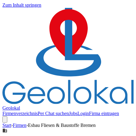
Zum Inhalt springen
Geolokal
Firmenverzeichnis
Per Chat suchen
Jobs
Login
Firma eintragen
Start
›
Firmen
›
Esbau Fliesen & Baustoffe Bremen