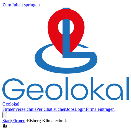
Zum Inhalt springen
Geolokal
Firmenverzeichnis
Per Chat suchen
Jobs
Login
Firma eintragen
Start
›
Firmen
›
Eisberg Klimatechnik