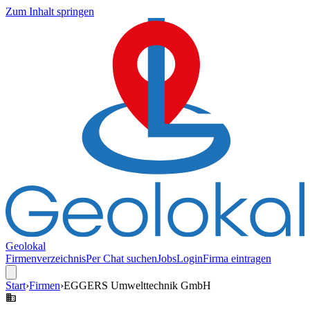
Zum Inhalt springen
Geolokal
Firmenverzeichnis
Per Chat suchen
Jobs
Login
Firma eintragen
Start
›
Firmen
›
EGGERS Umwelttechnik GmbH