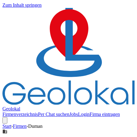
Zum Inhalt springen
Geolokal
Firmenverzeichnis
Per Chat suchen
Jobs
Login
Firma eintragen
Start
›
Firmen
›
Duman