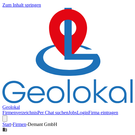
Zum Inhalt springen
Geolokal
Firmenverzeichnis
Per Chat suchen
Jobs
Login
Firma eintragen
Start
›
Firmen
›
Demant GmbH