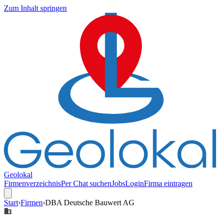
Zum Inhalt springen
Geolokal
Firmenverzeichnis
Per Chat suchen
Jobs
Login
Firma eintragen
Start
›
Firmen
›
DBA Deutsche Bauwert AG