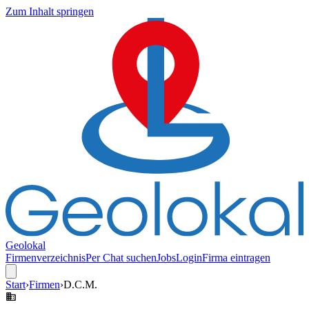
Zum Inhalt springen
Geolokal
Firmenverzeichnis
Per Chat suchen
Jobs
Login
Firma eintragen
Start
›
Firmen
›
D.C.M.